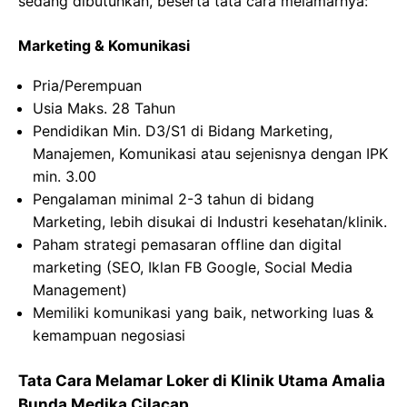
sedang dibutuhkan, beserta tata cara melamarnya:
Marketing &
Komunikasi
Pria
/Perempuan
Usia
Maks
. 28
Tahun
Pendidikan Min. D3/S1 di
Bidang
Marketing,
Manajemen
,
Komunikasi
atau
sejenisnya
dengan
IPK
min. 3.00
Pengalaman
minimal 2-3
tahun
di
bidang
Marketing,
lebih
disukai
di
Industri
kesehatan
/
klinik
.
Paham
strategi
pemasaran
offline dan digital
marketing (SEO,
Iklan
FB Google, Social Media
Management)
Memiliki
komunikasi
yang
baik
, networking
luas
&
kemampuan
negosiasi
Tata Cara Melamar Loker di
Klinik
Utama Amalia
Bunda
Medika
Cilacap