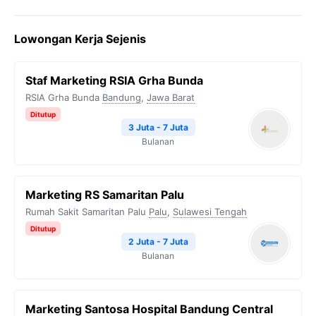
a
w
e
h
o
c
i
l
a
p
Lowongan Kerja Sejenis
e
t
e
t
y
b
t
g
s
L
Staf Marketing RSIA Grha Bunda
o
e
r
A
i
RSIA Grha Bunda
Bandung
,
Jawa Barat
o
r
a
p
n
Ditutup
k
m
p
k
3 Juta - 7 Juta
Bulanan
Marketing RS Samaritan Palu
Rumah Sakit Samaritan Palu
Palu
,
Sulawesi Tengah
Ditutup
2 Juta - 7 Juta
Bulanan
Marketing Santosa Hospital Bandung Central