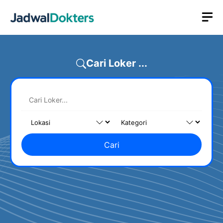
Skip
M
to
content
Cari Loker ...
Cari