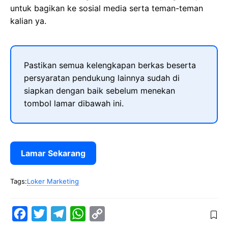
untuk bagikan ke sosial media serta teman-teman
kalian ya.
Pastikan semua kelengkapan berkas beserta
persyaratan pendukung lainnya sudah di
siapkan dengan baik sebelum menekan
tombol lamar dibawah ini.
Lamar Sekarang
Tags:
Loker Marketing
F
T
T
W
C