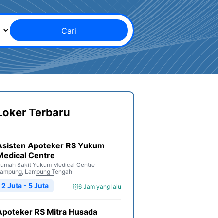
Cari
Loker Terbaru
Asisten Apoteker RS Yukum
Medical Centre
umah Sakit Yukum Medical Centre
Lampung
,
Lampung Tengah
2 Juta - 5 Juta
6 Jam yang lalu
Apoteker RS Mitra Husada