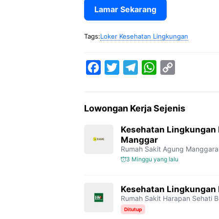
Lamar Sekarang
Tags:
Loker Kesehatan Lingkungan
F
T
T
W
C
a
w
e
h
o
c
i
l
a
p
Lowongan Kerja Sejenis
e
t
e
t
y
b
t
g
s
L
Kesehatan Lingkungan
Manggar
o
e
r
A
i
Rumah Sakit Agung Manggara
o
r
a
p
n
3 Minggu yang lalu
k
m
p
k
Kesehatan Lingkungan 
Rumah Sakit Harapan Sehati 
Ditutup