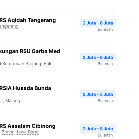
RS Aqidah Tangerang
2 Juta - 8 Juta
angerang
Bulanan
gkungan RSU Garba Med
2 Juta - 6 Juta
d Kerobokan
Badung
,
Bali
Bulanan
 RSIA Husada Bunda
2 Juta - 5 Juta
ur
,
Malang
Bulanan
RS Assalam Cibinong
2 Juta - 8 Juta
g
Bogor
,
Jawa Barat
Bulanan