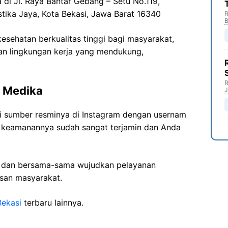
 di Jl. Raya Bantar Gebang – Setu No.119,
tika Jaya, Kota Bekasi, Jawa Barat 16340
R
B
sehatan berkualitas tinggi bagi masyarakat,
n lingkungan kerja yang mendukung,
R
a Medika
J
ri sumber resminya di Instagram dengan usernam
t keamanannya sudah sangat terjamin dan Anda
i dan bersama-sama wujudkan pelayanan
isan masyarakat.
Bekasi
terbaru lainnya.