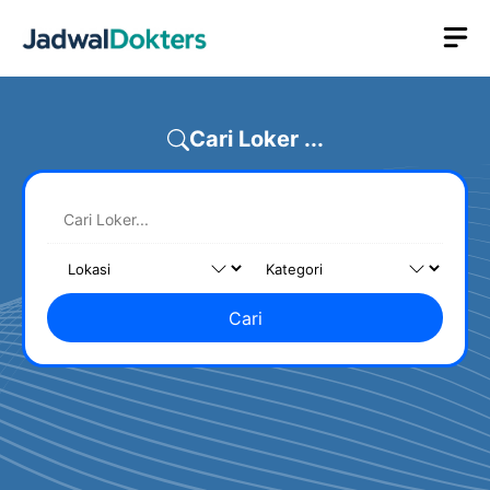
Skip
M
to
content
Cari Loker ...
Cari