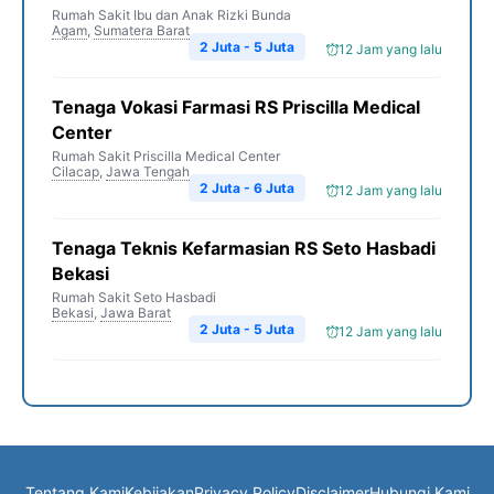
Rumah Sakit Ibu dan Anak Rizki Bunda
Agam
,
Sumatera Barat
2 Juta - 5 Juta
12 Jam yang lalu
Tenaga Vokasi Farmasi RS Priscilla Medical
Center
Rumah Sakit Priscilla Medical Center
Cilacap
,
Jawa Tengah
2 Juta - 6 Juta
12 Jam yang lalu
Tenaga Teknis Kefarmasian RS Seto Hasbadi
Bekasi
Rumah Sakit Seto Hasbadi
Bekasi
,
Jawa Barat
2 Juta - 5 Juta
12 Jam yang lalu
Tentang Kami
Kebijakan
Privacy Policy
Disclaimer
Hubungi Kami