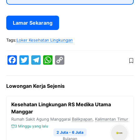
Lamar Sekarang
Tags:
Loker Kesehatan Lingkungan
F
T
T
W
C
a
w
e
h
o
c
i
l
a
p
Lowongan Kerja Sejenis
e
t
e
t
y
b
t
g
s
L
Kesehatan Lingkungan RS Medika Utama
o
e
r
A
i
Manggar
o
r
a
p
n
Rumah Sakit Agung Manggarai
Balikpapan
,
Kalimantan Timur
k
m
p
k
3 Minggu yang lalu
2 Juta - 6 Juta
Bulanan