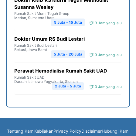
Dokter RMD RS Murni Teguh Methodist
Susanna Wesley
Rumah Sakit Murni Teguh Group
Medan
,
Sumatera Utara
5 Juta - 15 Juta
13 Jam yang lalu
Dokter Umum RS Budi Lestari
Rumah Sakit Budi Lestari
Bekasi
,
Jawa Barat
5 Juta - 20 Juta
13 Jam yang lalu
Perawat Hemodialisa Rumah Sakit UAD
Rumah Sakit UAD
Daerah Istimewa Yogyakarta
,
Sleman
2 Juta - 5 Juta
13 Jam yang lalu
Tentang Kami
Kebijakan
Privacy Policy
Disclaimer
Hubungi Kami