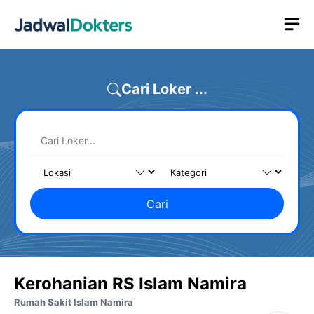
Skip
M
to
content
Cari Loker ...
Cari
Kerohanian RS Islam Namira
Rumah Sakit Islam Namira