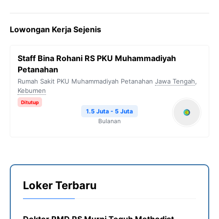
a
w
e
h
o
c
i
l
a
p
Lowongan Kerja Sejenis
e
t
e
t
y
b
t
g
s
L
Staff Bina Rohani RS PKU Muhammadiyah
o
e
r
A
i
Petanahan
o
r
a
p
n
Rumah Sakit PKU Muhammadiyah Petanahan
Jawa Tengah
,
Kebumen
k
m
p
k
Ditutup
1.5 Juta - 5 Juta
Bulanan
Loker Terbaru