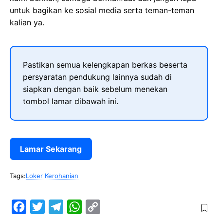
untuk bagikan ke sosial media serta teman-teman
kalian ya.
Pastikan semua kelengkapan berkas beserta
persyaratan pendukung lainnya sudah di
siapkan dengan baik sebelum menekan
tombol lamar dibawah ini.
Lamar Sekarang
Tags:
Loker Kerohanian
F
T
T
W
C