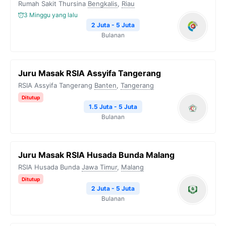
Rumah Sakit Thursina
Bengkalis
,
Riau
o
r
a
p
n
3 Minggu yang lalu
k
m
p
k
2 Juta - 5 Juta
Bulanan
Juru Masak RSIA Assyifa Tangerang
RSIA Assyifa Tangerang
Banten
,
Tangerang
Ditutup
1.5 Juta - 5 Juta
Bulanan
Juru Masak RSIA Husada Bunda Malang
RSIA Husada Bunda
Jawa Timur
,
Malang
Ditutup
2 Juta - 5 Juta
Bulanan