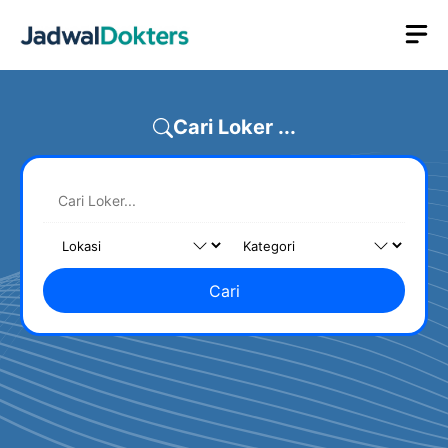
Skip
M
to
content
Cari Loker ...
Cari