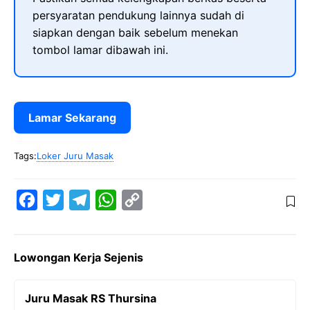
persyaratan pendukung lainnya sudah di
siapkan dengan baik sebelum menekan
tombol lamar dibawah ini.
Lamar Sekarang
Tags:
Loker Juru Masak
F
T
T
W
C
a
w
e
h
o
c
i
l
a
p
Lowongan Kerja Sejenis
e
t
e
t
y
b
t
g
s
L
Juru Masak RS Thursina
o
e
r
A
i