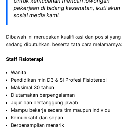
Untuk kemudahan mencari lowongan
pekerjaan di bidang kesehatan, ikuti akun
sosial media kami.
Dibawah ini merupakan kualifikasi dan posisi yang
sedang dibutuhkan, beserta tata cara melamarnya:
Staff
Fisioterapi
Wanita
Pendidikan min D3 &
Sl
Profesi
Fisioterapi
Maksimal
30
tahun
Diutamakan
berpengalaman
Jujur
dan
bertanggung
jawab
Mampu
bekerja
secara
tim
maupun
individu
Komunikatif
dan
sopan
Berpenampilan
menarik