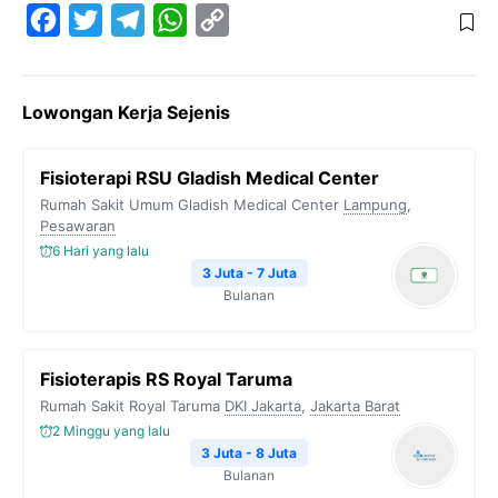
F
T
T
W
C
a
w
e
h
o
c
i
l
a
p
Lowongan Kerja Sejenis
e
t
e
t
y
b
t
g
s
L
Fisioterapi RSU Gladish Medical Center
o
e
r
A
i
Rumah Sakit Umum Gladish Medical Center
Lampung
,
o
r
a
p
n
Pesawaran
6 Hari yang lalu
k
m
p
k
3 Juta - 7 Juta
Bulanan
Fisioterapis RS Royal Taruma
Rumah Sakit Royal Taruma
DKI Jakarta
,
Jakarta Barat
2 Minggu yang lalu
3 Juta - 8 Juta
Bulanan