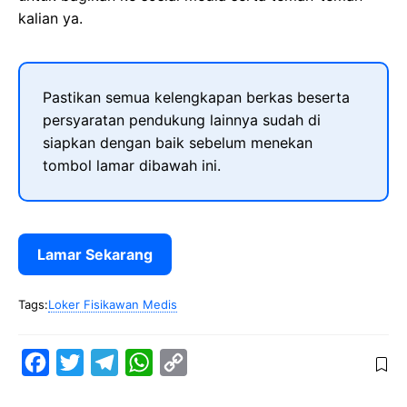
kalian ya.
Pastikan semua kelengkapan berkas beserta
persyaratan pendukung lainnya sudah di
siapkan dengan baik sebelum menekan
tombol lamar dibawah ini.
Lamar Sekarang
Tags:
Loker Fisikawan Medis
F
T
T
W
C
a
w
e
h
o