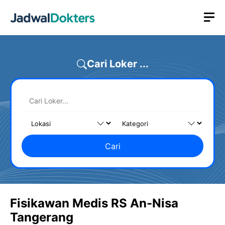
Skip
M
to
content
Cari Loker ...
Cari
Fisikawan Medis RS An-Nisa
Tangerang