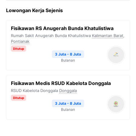
c
i
l
a
p
Lowongan Kerja Sejenis
e
t
e
t
y
b
t
g
s
L
Fisikawan RS Anugerah Bunda Khatulistiwa
o
e
r
A
i
Rumah Sakit Anugerah Bunda Khatulistiwa
Kalimantan Barat
,
o
r
a
p
n
Pontianak
k
m
p
k
Ditutup
3 Juta - 8 Juta
Bulanan
Fisikawan Medis RSUD Kabelota Donggala
RSUD Kabelota Donggala
Donggala
Ditutup
3 Juta - 8 Juta
Bulanan