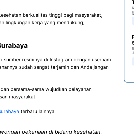
R
B
sehatan berkualitas tinggi bagi masyarakat,
n lingkungan kerja yang mendukung,
 Surabaya
R
J
ari sumber resminya di Instagram dengan usernam
manannya sudah sangat terjamin dan Anda jangan
i dan bersama-sama wujudkan pelayanan
isan masyarakat.
Surabaya
terbaru lainnya.
wongan pekerjaan di bidang kesehatan,