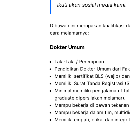
ikuti akun sosial media kami.
Dibawah ini merupakan kualifikasi d
cara melamarnya:
Dokter
Umum
Laki-Laki
/ Perempuan
Pendidikan
Dokter
Umum
dari
Fak
Memiliki
sertifikat
BLS (
wajib
) da
Memiliki
Surat Tanda
Registrasi
(S
Minimal
memiliki
pengalaman
1
ta
graduate
dipersilakan
melamar
).
Mampu
bekerja
di
bawah
tekanan
Mampu
bekerja
dalam
tim
,
m
ultidi
Memiliki
empati
,
etika
, dan
integri