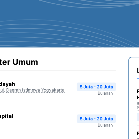
kter Umum
idayah
5 Juta - 20 Juta
ul
,
Daerah Istimewa Yogyakarta
Bulanan
R
B
pital
5 Juta - 20 Juta
Bulanan