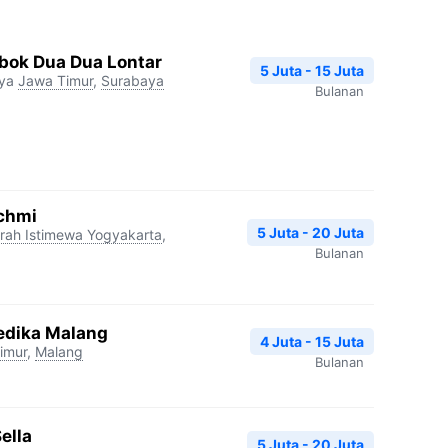
ok Dua Dua Lontar
5 Juta - 15 Juta
ya
Jawa Timur
,
Surabaya
Bulanan
chmi
5 Juta - 20 Juta
rah Istimewa Yogyakarta
,
Bulanan
edika Malang
4 Juta - 15 Juta
imur
,
Malang
Bulanan
ella
5 Juta - 20 Juta