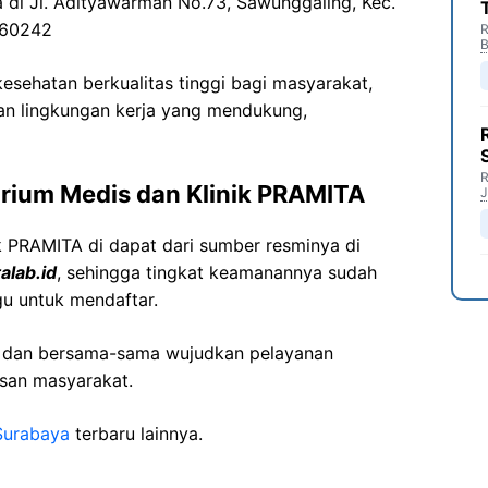
a di Jl. Adityawarman No.73, Sawunggaling, Kec.
 60242
R
B
sehatan berkualitas tinggi bagi masyarakat,
n lingkungan kerja yang mendukung,
R
rium Medis dan Klinik PRAMITA
J
k PRAMITA di dapat dari sumber resminya di
alab.id
, sehingga tingkat keamanannya sudah
gu untuk mendaftar.
i dan bersama-sama wujudkan pelayanan
isan masyarakat.
Surabaya
terbaru lainnya.