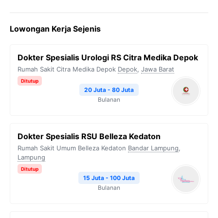
a
w
e
h
o
c
i
l
a
p
Lowongan Kerja Sejenis
e
t
e
t
y
b
t
g
s
L
Dokter Spesialis Urologi RS Citra Medika Depok
o
e
r
A
i
Rumah Sakit Citra Medika Depok
Depok
,
Jawa Barat
o
r
a
p
n
Ditutup
k
m
p
k
20 Juta - 80 Juta
Bulanan
Dokter Spesialis RSU Belleza Kedaton
Rumah Sakit Umum Belleza Kedaton
Bandar Lampung
,
Lampung
Ditutup
15 Juta - 100 Juta
Bulanan