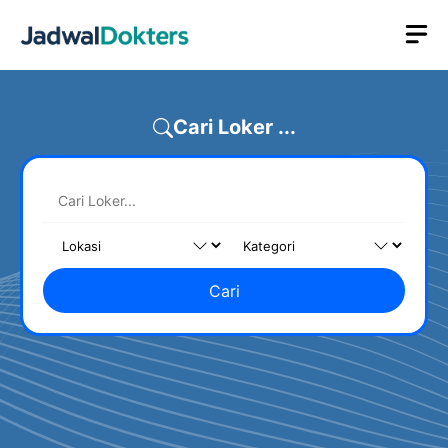
Skip
M
to
content
Cari Loker ...
Cari