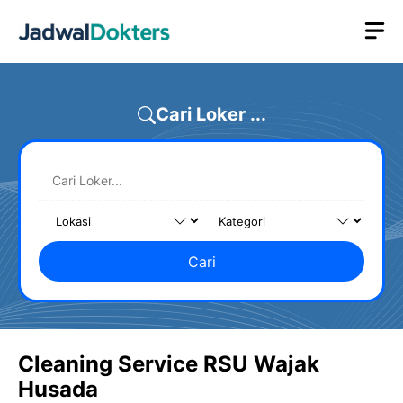
Skip
M
to
content
Cari Loker ...
Cari
Cleaning Service RSU Wajak
Husada