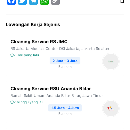
F
T
T
W
C
a
w
e
h
o
c
i
l
a
p
Lowongan Kerja Sejenis
e
t
e
t
y
b
t
g
s
L
Cleaning Service RS JMC
o
e
r
A
i
RS Jakarta Medical Center
DKI Jakarta
,
Jakarta Selatan
o
r
a
p
n
7 Hari yang lalu
k
m
p
k
2 Juta - 3 Juta
Bulanan
Cleaning Service RSU Ananda Blitar
Rumah Sakit Umum Ananda Blitar
Blitar
,
Jawa Timur
2 Minggu yang lalu
1.5 Juta - 4 Juta
Bulanan