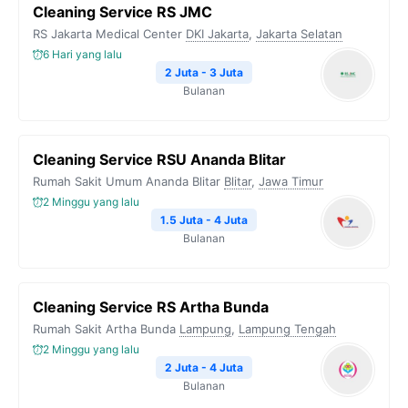
Cleaning Service RS JMC
o
e
r
A
i
RS Jakarta Medical Center
DKI Jakarta
,
Jakarta Selatan
o
r
a
p
n
6 Hari yang lalu
k
m
p
k
2 Juta - 3 Juta
Bulanan
Cleaning Service RSU Ananda Blitar
Rumah Sakit Umum Ananda Blitar
Blitar
,
Jawa Timur
2 Minggu yang lalu
1.5 Juta - 4 Juta
Bulanan
Cleaning Service RS Artha Bunda
Rumah Sakit Artha Bunda
Lampung
,
Lampung Tengah
2 Minggu yang lalu
2 Juta - 4 Juta
Bulanan