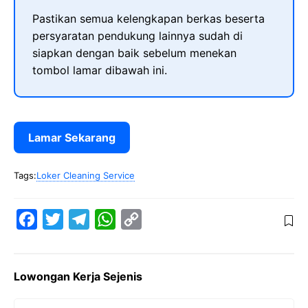
Pastikan semua kelengkapan berkas beserta
persyaratan pendukung lainnya sudah di
siapkan dengan baik sebelum menekan
tombol lamar dibawah ini.
Lamar Sekarang
Tags:
Loker Cleaning Service
F
T
T
W
C
a
w
e
h
o
c
i
l
a
p
Lowongan Kerja Sejenis
e
t
e
t
y
b
t
g
s
L