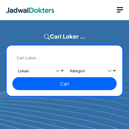
Skip
M
to
content
Cari Loker ...
Cari