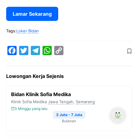
Lamar Sekarang
Tags:
Loker Bidan
F
T
T
W
C
a
w
e
h
o
c
i
l
a
p
Lowongan Kerja Sejenis
e
t
e
t
y
b
t
g
s
L
Bidan Klinik Sofia Medika
o
e
r
A
i
Klinik Sofia Medika
Jawa Tengah
,
Semarang
o
r
a
p
n
3 Minggu yang lalu
k
m
p
k
3 Juta - 7 Juta
Bulanan