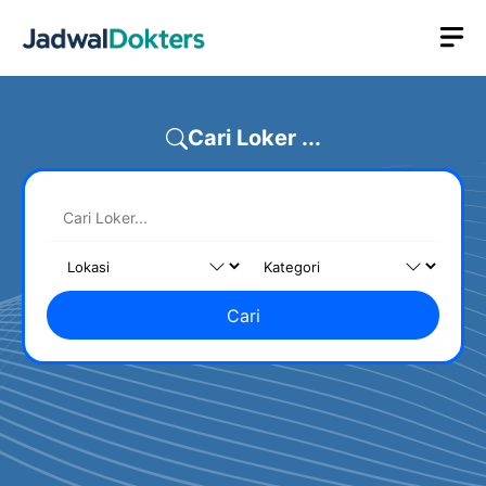
Skip
M
to
content
Cari Loker ...
Cari