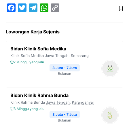
F
T
T
W
C
a
w
e
h
o
c
i
l
a
p
Lowongan Kerja Sejenis
e
t
e
t
y
b
t
g
s
L
Bidan Klinik Sofia Medika
o
e
r
A
i
Klinik Sofia Medika
Jawa Tengah
,
Semarang
o
r
a
p
n
2 Minggu yang lalu
k
m
p
k
3 Juta - 7 Juta
Bulanan
Bidan Klinik Rahma Bunda
Klinik Rahma Bunda
Jawa Tengah
,
Karanganyar
3 Minggu yang lalu
3 Juta - 7 Juta
Bulanan