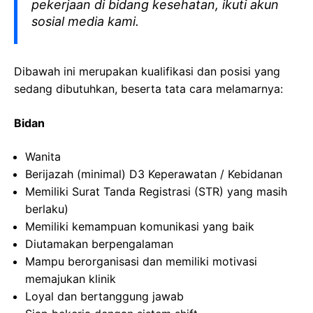
pekerjaan di bidang kesehatan, ikuti akun
sosial media kami.
Dibawah ini merupakan kualifikasi dan posisi yang
sedang dibutuhkan, beserta tata cara melamarnya:
Bidan
Wanita
Berijazah
(minimal) D3
Keperawatan
/
Kebidanan
Memiliki
Surat Tanda
Registrasi
(STR) yang
masih
berlaku
)
Memiliki
kemampuan
komunikasi
yang
baik
Diutamakan
berpengalaman
Mampu
berorganisasi
dan
memiliki
motivasi
memajukan
klinik
Loyal dan
bertanggung
jawab