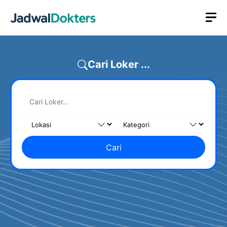
Skip
M
to
content
Cari Loker ...
Cari