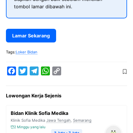
tombol lamar dibawah ini.
Lamar Sekarang
Tags:
Loker Bidan
F
T
T
W
C
a
w
e
h
o
c
i
l
a
p
Lowongan Kerja Sejenis
e
t
e
t
y
b
t
g
s
L
Bidan Klinik Sofia Medika
o
e
r
A
i
Klinik Sofia Medika
Jawa Tengah
,
Semarang
o
r
a
p
n
2 Minggu yang lalu
3 Juta - 7 Juta