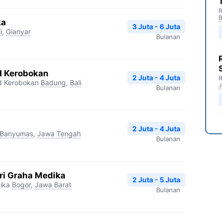
R
B
ka
3 Juta - 6 Juta
i
,
Gianyar
Bulanan
d Kerobokan
2 Juta - 4 Juta
R
d Kerobokan
Badung
,
Bali
J
Bulanan
2 Juta - 4 Juta
Banyumas
,
Jawa Tengah
Bulanan
ri Graha Medika
2 Juta - 5 Juta
ika
Bogor
,
Jawa Barat
Bulanan