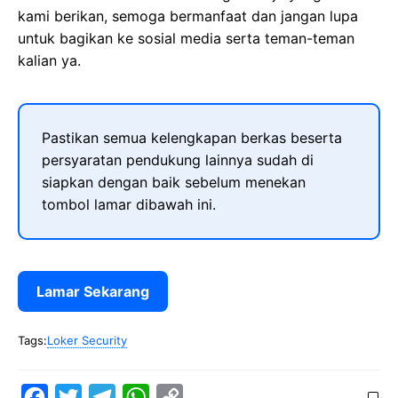
kami berikan, semoga bermanfaat dan jangan lupa
untuk bagikan ke sosial media serta teman-teman
kalian ya.
Pastikan semua kelengkapan berkas beserta
persyaratan pendukung lainnya sudah di
siapkan dengan baik sebelum menekan
tombol lamar dibawah ini.
Lamar Sekarang
Tags:
Loker Security
F
T
T
W
C