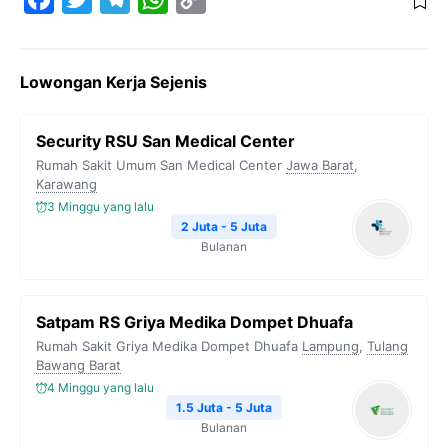
a
w
e
h
o
c
i
l
a
p
Lowongan Kerja Sejenis
e
t
e
t
y
b
t
g
s
L
Security RSU San Medical Center
o
e
r
A
i
Rumah Sakit Umum San Medical Center
Jawa Barat
,
o
r
a
p
n
Karawang
3 Minggu yang lalu
k
m
p
k
2 Juta - 5 Juta
Bulanan
Satpam RS Griya Medika Dompet Dhuafa
Rumah Sakit Griya Medika Dompet Dhuafa
Lampung
,
Tulang
Bawang Barat
4 Minggu yang lalu
1.5 Juta - 5 Juta
Bulanan