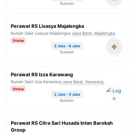
Bulanan
Perawat RS Livasya Majalengka
Rumah Sakit Livasya Majalengka
Jawa Barat
,
Majalengka
Ditutup
2 Juta - 6 Juta
Bulanan
Perawat RS Izza Karawang
Rumah Sakit Izza Karawang
Jawa Barat
,
Karawang
Ditutup
2 Juta - 5 Juta
Bulanan
Perawat RS Citra Sari Husada Intan Barokah
Group