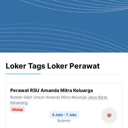
Loker Tags Loker Perawat
Perawat RSU Amanda Mitra Keluarga
Rumah Sakit Umum Amanda Mitra Keluarga
Jawa Barat
,
Karawang
Ditutup
4 Juta - 7 Juta
Bulanan