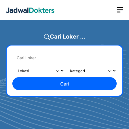
Skip
M
to
content
Cari Loker ...
Cari