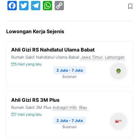
F
T
T
W
C
a
w
e
h
o
c
i
l
a
p
Lowongan Kerja Sejenis
e
t
e
t
y
b
t
g
s
L
Ahli Gizi RS Nahdlatul Ulama Babat
o
e
r
A
i
Rumah Sakit Nahdlatul Ulama Babat
Jawa Timur
,
Lamongan
o
r
a
p
n
5 Hari yang lalu
k
m
p
k
2 Juta - 7 Juta
Bulanan
Ahli Gizi RS 3M Plus
Rumah Sakit 3M Plus
Indragiri Hilir
,
Riau
7 Hari yang lalu
2 Juta - 7 Juta
Bulanan