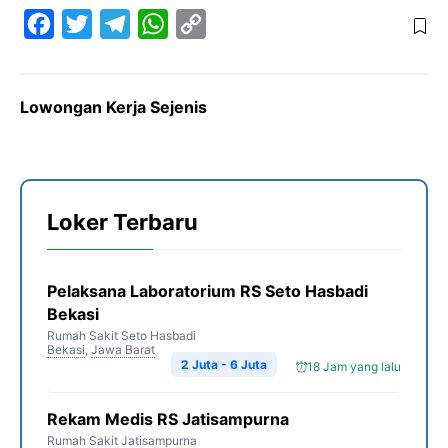
F
T
T
W
C
a
w
e
h
o
c
i
l
a
p
Lowongan Kerja Sejenis
e
t
e
t
y
b
t
g
s
L
o
e
r
A
i
o
r
a
p
n
Loker Terbaru
k
m
p
k
Pelaksana Laboratorium RS Seto Hasbadi
Bekasi
Rumah Sakit Seto Hasbadi
Bekasi
,
Jawa Barat
2 Juta - 6 Juta
18 Jam yang lalu
Rekam Medis RS Jatisampurna
Rumah Sakit Jatisampurna