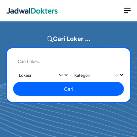
Skip
M
to
content
Cari Loker ...
Cari