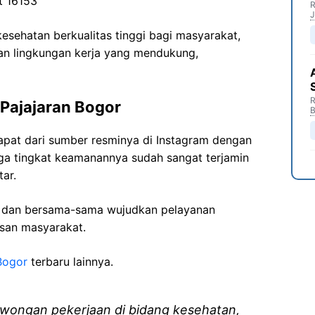
t 16153
R
J
sehatan berkualitas tinggi bagi masyarakat,
n lingkungan kerja yang mendukung,
R
Pajajaran Bogor
B
dapat dari sumber resminya di Instagram dengan
gga tingkat keamanannya sudah sangat terjamin
ar.
i dan bersama-sama wujudkan pelayanan
isan masyarakat.
Bogor
terbaru lainnya.
wongan pekerjaan di bidang kesehatan,