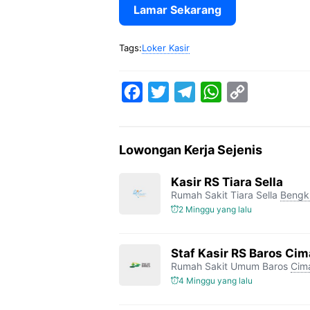
Lamar Sekarang
Tags:
Loker Kasir
F
T
T
W
C
a
w
e
h
o
c
i
l
a
p
Lowongan Kerja Sejenis
e
t
e
t
y
b
t
g
s
L
Kasir RS Tiara Sella
Rumah Sakit Tiara Sella
Bengk
o
e
r
A
i
2 Minggu yang lalu
o
r
a
p
n
k
m
p
k
Staf Kasir RS Baros Cim
Rumah Sakit Umum Baros
Cim
4 Minggu yang lalu