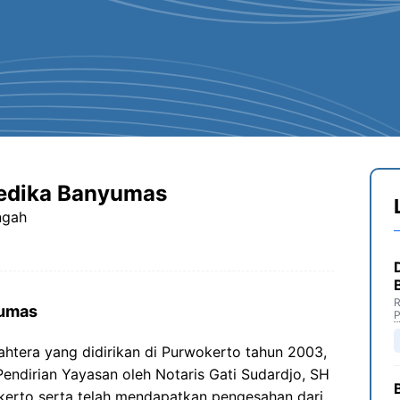
edika Banyumas
ngah
R
yumas
P
ahtera yang didirikan di Purwokerto tahun 2003,
endirian Yayasan oleh Notaris Gati Sudardjo, SH
kerto serta telah mendapatkan pengesahan dari