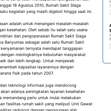
R
ggal 18 Agustus 2010, Rumah Sakit SIaga
J
tu kegiatan yang masih digeluti hingga saat ini.
yasan adalah untuk menangani masalah-masalah
gan kesehatan. Oleh sebab itu salah satu usaha
endirian dan pengoperasian Rumah Sakit Siaga
R
B
ka Banyumas sebagai salah satu Rumah Sakit
n kenyamanan ternyata mendapat tanggapan
ngi dengan meningkatnya kebutuhan masyarakat
baik dan lebih lengkap. Untuk menjawab
menambah kapasitas layanannya dengan
rana fisik pada tahun 2007.
dan teknologi informasi juga mendorong
akan adanya peningkatan layanan kesehatan
ka memandang perlu untuk mulai melakukan
n fasilitas rumah sakit yang meliputi Unit Gawat
silitas radiologi dengan penggunaan alat