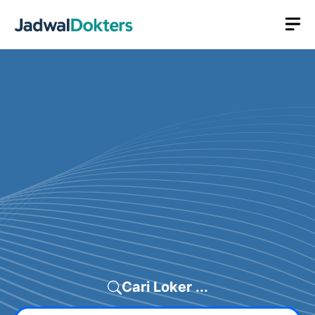
Skip
M
to
content
Cari Loker ...