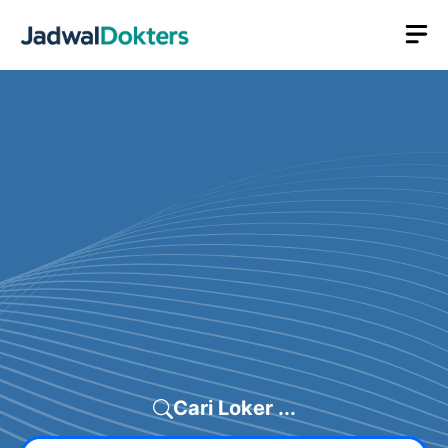
Skip
M
to
content
Cari Loker ...