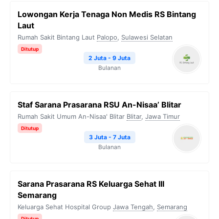
b
t
g
s
L
Lowongan Kerja Tenaga Non Medis RS Bintang
o
e
r
A
i
Laut
o
r
a
p
n
Rumah Sakit Bintang Laut
Palopo
,
Sulawesi Selatan
k
m
p
k
Ditutup
2 Juta - 9 Juta
Bulanan
Staf Sarana Prasarana RSU An-Nisaa’ Blitar
Rumah Sakit Umum An-Nisaa' Blitar
Blitar
,
Jawa Timur
Ditutup
3 Juta - 7 Juta
Bulanan
Sarana Prasarana RS Keluarga Sehat III
Semarang
Keluarga Sehat Hospital Group
Jawa Tengah
,
Semarang
Ditutup