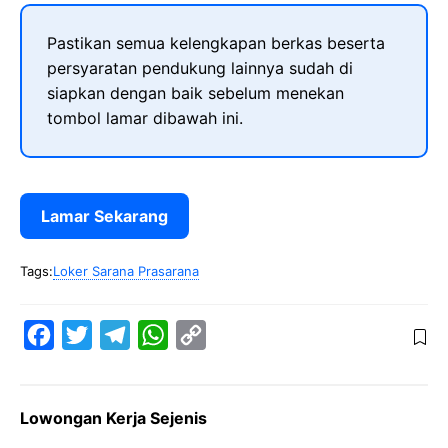
Pastikan semua kelengkapan berkas beserta
persyaratan pendukung lainnya sudah di
siapkan dengan baik sebelum menekan
tombol lamar dibawah ini.
Lamar Sekarang
Tags:
Loker Sarana Prasarana
F
T
T
W
C
a
w
e
h
o
c
i
l
a
p
Lowongan Kerja Sejenis
e
t
e
t
y