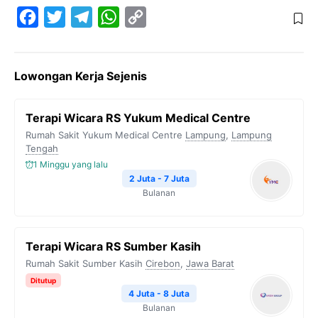
F
T
T
W
C
a
w
e
h
o
c
i
l
a
p
Lowongan Kerja Sejenis
e
t
e
t
y
b
t
g
s
L
Terapi Wicara RS Yukum Medical Centre
o
e
r
A
i
Rumah Sakit Yukum Medical Centre
Lampung
,
Lampung
o
r
a
p
n
Tengah
1 Minggu yang lalu
k
m
p
k
2 Juta - 7 Juta
Bulanan
Terapi Wicara RS Sumber Kasih
Rumah Sakit Sumber Kasih
Cirebon
,
Jawa Barat
Ditutup
4 Juta - 8 Juta
Bulanan