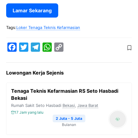
Lamar Sekarang
Tags:
Loker Tenaga Teknis Kefarmasian
F
T
T
W
C
a
w
e
h
o
c
i
l
a
p
Lowongan Kerja Sejenis
e
t
e
t
y
b
t
g
s
L
Tenaga Teknis Kefarmasian RS Seto Hasbadi
o
e
r
A
i
Bekasi
o
r
a
p
n
Rumah Sakit Seto Hasbadi
Bekasi
,
Jawa Barat
k
m
p
k
17 Jam yang lalu
2 Juta - 5 Juta
Bulanan