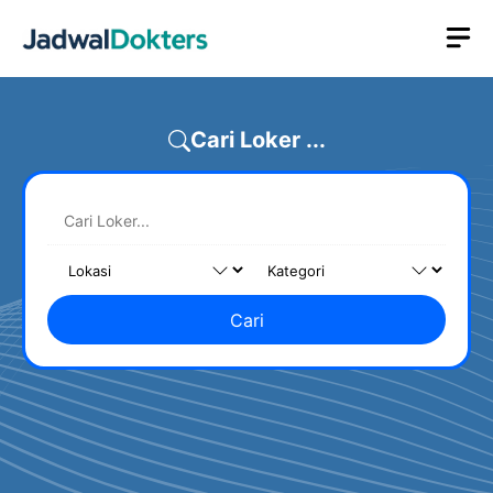
Skip
M
to
content
Cari Loker ...
Cari