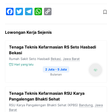
F
T
T
W
C
a
w
e
h
o
c
i
l
a
p
Lowongan Kerja Sejenis
e
t
e
t
y
b
t
g
s
L
Tenaga Teknis Kefarmasian RS Seto Hasbadi
o
e
r
A
i
Bekasi
o
r
a
p
n
Rumah Sakit Seto Hasbadi
Bekasi
,
Jawa Barat
k
m
p
k
2 Hari yang lalu
2 Juta - 5 Juta
Bulanan
Tenaga Teknis Kefarmasian RSU Karya
Pangalengan Bhakti Sehat
RSU Karya Pangalengan Bhakti Sehat (KPBS)
Bandung
,
Jawa
Barat