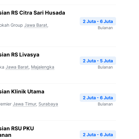
ian RS Citra Sari Husada
2 Juta - 6 Juta
rokah Group
Jawa Barat
,
Bulanan
ian RS Livasya
2 Juta - 5 Juta
ka
Jawa Barat
,
Majalengka
Bulanan
ian Klinik Utama
2 Juta - 6 Juta
remier
Jawa Timur
,
Surabaya
Bulanan
sian RSU PKU
2 Juta - 6 Juta
anan