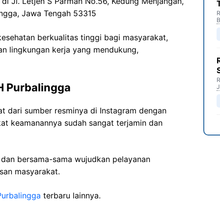
 di Jl. Letjen S Parman No.56, Kedung Menjangan,
lingga, Jawa Tengah 53315
R
B
sehatan berkualitas tinggi bagi masyarakat,
n lingkungan kerja yang mendukung,
R
 Purbalingga
J
t dari sumber resminya di Instagram dengan
gkat keamanannya sudah sangat terjamin dan
i dan bersama-sama wujudkan pelayanan
isan masyarakat.
Purbalingga
terbaru lainnya.