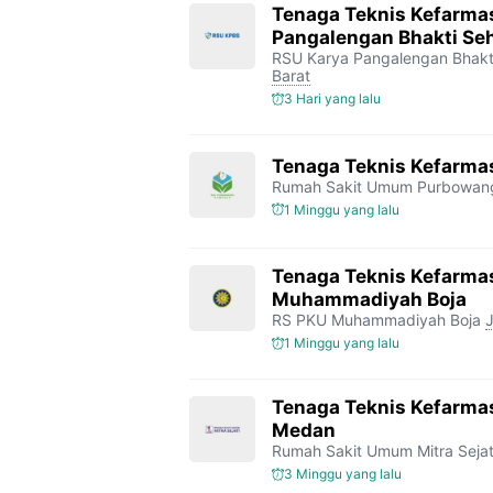
b
t
g
s
L
Tenaga Teknis Kefarma
Pangalengan Bhakti Se
o
e
r
A
i
RSU Karya Pangalengan Bhakt
o
r
a
p
n
Barat
3 Hari yang lalu
k
m
p
k
Tenaga Teknis Kefarma
Rumah Sakit Umum Purbowan
1 Minggu yang lalu
Tenaga Teknis Kefarma
Muhammadiyah Boja
RS PKU Muhammadiyah Boja
1 Minggu yang lalu
Tenaga Teknis Kefarmas
Medan
Rumah Sakit Umum Mitra Sejat
3 Minggu yang lalu