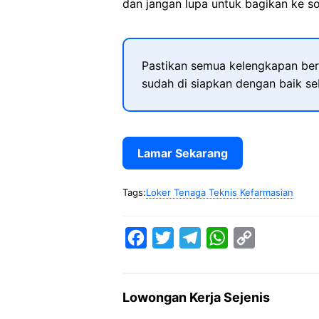
dan jangan lupa untuk bagikan ke so
Pastikan semua kelengkapan ber
sudah di siapkan dengan baik s
Lamar Sekarang
Tags:
Loker Tenaga Teknis Kefarmasian
F
T
T
W
C
a
w
e
h
o
c
i
l
a
p
Lowongan Kerja Sejenis
e
t
e
t
y