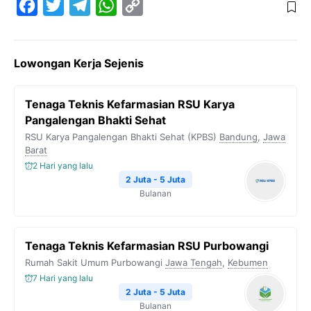
F
T
T
W
C
a
w
e
h
o
c
i
l
a
p
Lowongan Kerja Sejenis
e
t
e
t
y
b
t
g
s
L
Tenaga Teknis Kefarmasian RSU Karya
o
e
r
A
i
Pangalengan Bhakti Sehat
o
r
a
p
n
RSU Karya Pangalengan Bhakti Sehat (KPBS)
Bandung
,
Jawa
Barat
k
m
p
k
2 Hari yang lalu
2 Juta - 5 Juta
Bulanan
Tenaga Teknis Kefarmasian RSU Purbowangi
Rumah Sakit Umum Purbowangi
Jawa Tengah
,
Kebumen
7 Hari yang lalu
2 Juta - 5 Juta
Bulanan