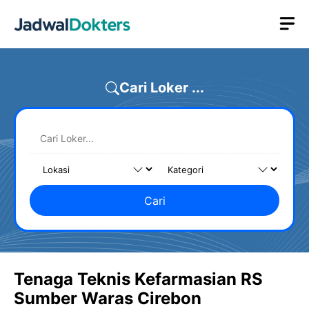
Skip
M
to
content
Cari Loker ...
Cari
Tenaga Teknis Kefarmasian RS
Sumber Waras Cirebon