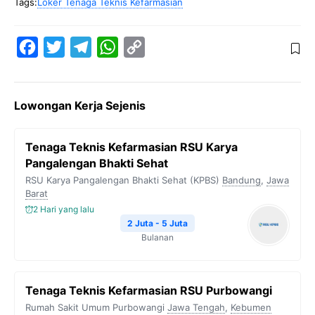
Tags:
Loker Tenaga Teknis Kefarmasian
F
T
T
W
C
a
w
e
h
o
c
i
l
a
p
Lowongan Kerja Sejenis
e
t
e
t
y
b
t
g
s
L
Tenaga Teknis Kefarmasian RSU Karya
o
e
r
A
i
Pangalengan Bhakti Sehat
o
r
a
p
n
RSU Karya Pangalengan Bhakti Sehat (KPBS)
Bandung
,
Jawa
Barat
k
m
p
k
2 Hari yang lalu
2 Juta - 5 Juta
Bulanan
Tenaga Teknis Kefarmasian RSU Purbowangi
Rumah Sakit Umum Purbowangi
Jawa Tengah
,
Kebumen