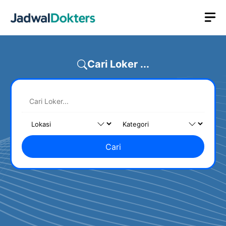
Skip
M
to
content
Cari Loker ...
Cari