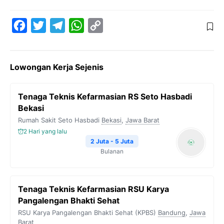
F
T
T
W
C
a
w
e
h
o
c
i
l
a
p
Lowongan Kerja Sejenis
e
t
e
t
y
b
t
g
s
L
Tenaga Teknis Kefarmasian RS Seto Hasbadi
o
e
r
A
i
Bekasi
o
r
a
p
n
Rumah Sakit Seto Hasbadi
Bekasi
,
Jawa Barat
k
m
p
k
2 Hari yang lalu
2 Juta - 5 Juta
Bulanan
Tenaga Teknis Kefarmasian RSU Karya
Pangalengan Bhakti Sehat
RSU Karya Pangalengan Bhakti Sehat (KPBS)
Bandung
,
Jawa
Barat