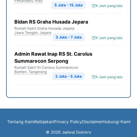
Pekanbaru
,
Riau
5 Juta - 15 Juta
4 Jam yang lalu
Bidan RS Graha Husada Jepara
Rumah Sakit Graha Husada Jepara
Jawa Tengah
,
Jepara
3 Juta - 7 Juta
4 Jam yang lalu
Admin Rawat Inap RS St. Carolus
Summarecon Serpong
Rumah Sakit St Carolus Summarecon
Banten
,
Tangerang
2 Juta - 5 Juta
4 Jam yang lalu
Tentang Kami
Kebijakan
Privacy Policy
Disclaimer
Hubungi Kami
© 2026 Jadwal Dokters