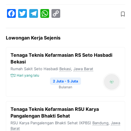
F
T
T
W
C
a
w
e
h
o
c
i
l
a
p
Lowongan Kerja Sejenis
e
t
e
t
y
b
t
g
s
L
Tenaga Teknis Kefarmasian RS Seto Hasbadi
o
e
r
A
i
Bekasi
o
r
a
p
n
Rumah Sakit Seto Hasbadi
Bekasi
,
Jawa Barat
k
m
p
k
2 Hari yang lalu
2 Juta - 5 Juta
Bulanan
Tenaga Teknis Kefarmasian RSU Karya
Pangalengan Bhakti Sehat
RSU Karya Pangalengan Bhakti Sehat (KPBS)
Bandung
,
Jawa
Barat