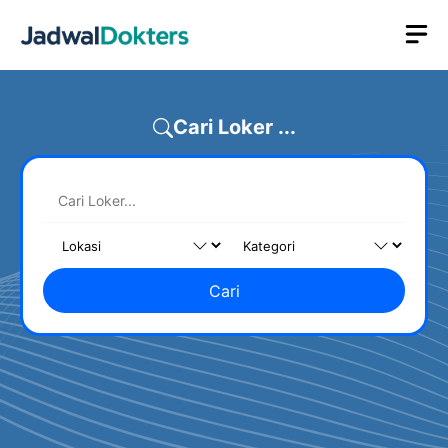
Skip
M
to
content
Cari Loker ...
Cari