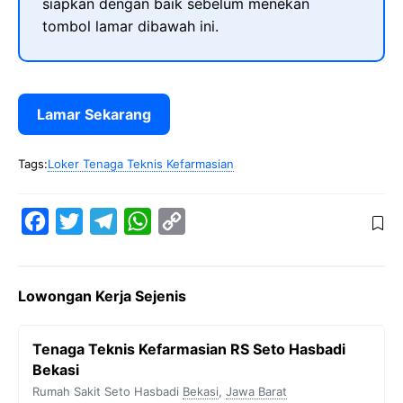
siapkan dengan baik sebelum menekan
tombol lamar dibawah ini.
Lamar Sekarang
Tags:
Loker Tenaga Teknis Kefarmasian
F
T
T
W
C
a
w
e
h
o
c
i
l
a
p
Lowongan Kerja Sejenis
e
t
e
t
y
b
t
g
s
L
Tenaga Teknis Kefarmasian RS Seto Hasbadi
o
e
r
A
i
Bekasi
o
r
a
p
n
Rumah Sakit Seto Hasbadi
Bekasi
,
Jawa Barat