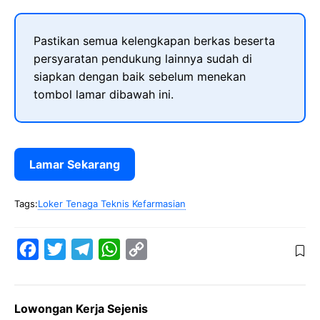
Pastikan semua kelengkapan berkas beserta
persyaratan pendukung lainnya sudah di
siapkan dengan baik sebelum menekan
tombol lamar dibawah ini.
Lamar Sekarang
Tags:
Loker Tenaga Teknis Kefarmasian
F
T
T
W
C
a
w
e
h
o
c
i
l
a
p
Lowongan Kerja Sejenis
e
t
e
t
y