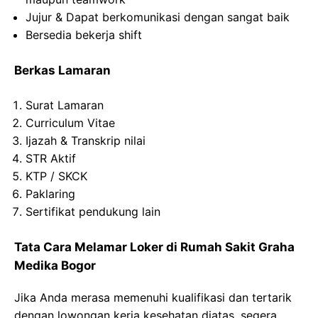
Jujur
&
Dapat
berkomunikasi
dengan
sangat
baik
Bersedia
bekerja
shift
Berkas Lamaran
Surat
Lamaran
Curriculum Vitae
Ijazah &
Transkrip
nilai
STR
Aktif
KTP / SKCK
Paklaring
Sertifikat
pendukung
lain
Tata Cara Melamar Loker di Rumah Sakit Graha
Medika Bogor
Jika Anda merasa memenuhi kualifikasi dan tertarik
dengan lowongan kerja kesehatan diatas, segera