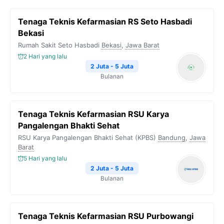
b
t
g
s
L
Tenaga Teknis Kefarmasian RS Seto Hasbadi
o
e
r
A
i
Bekasi
o
r
a
p
n
Rumah Sakit Seto Hasbadi
Bekasi
,
Jawa Barat
k
m
p
k
2 Hari yang lalu
2 Juta - 5 Juta
Bulanan
Tenaga Teknis Kefarmasian RSU Karya
Pangalengan Bhakti Sehat
RSU Karya Pangalengan Bhakti Sehat (KPBS)
Bandung
,
Jawa
Barat
5 Hari yang lalu
2 Juta - 5 Juta
Bulanan
Tenaga Teknis Kefarmasian RSU Purbowangi