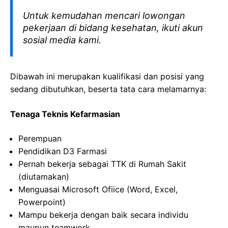
Untuk kemudahan mencari lowongan
pekerjaan di bidang kesehatan, ikuti akun
sosial media kami.
Dibawah ini merupakan kualifikasi dan posisi yang
sedang dibutuhkan, beserta tata cara melamarnya:
Tenaga Teknis
Kefarmasian
Perempuan
Pendidikan D3
Farmasi
Pernah
bekerja
sebagai
TTK di
Rumah
Sakit
(
diutamakan
)
Menguasai
Microsoft
Ofiice
(Word, Excel,
Powerpoint
)
Mampu
bekerja
dengan
baik
secara
individu
maupun
teamwork