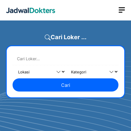
Skip
M
to
content
Cari Loker ...
Cari