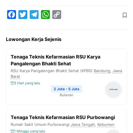
F
T
T
W
C
a
w
e
h
o
c
i
l
a
p
Lowongan Kerja Sejenis
e
t
e
t
y
b
t
g
s
L
Tenaga Teknis Kefarmasian RSU Karya
o
e
r
A
i
Pangalengan Bhakti Sehat
o
r
a
p
n
RSU Karya Pangalengan Bhakti Sehat (KPBS)
Bandung
,
Jawa
Barat
k
m
p
k
3 Hari yang lalu
2 Juta - 5 Juta
Bulanan
Tenaga Teknis Kefarmasian RSU Purbowangi
Rumah Sakit Umum Purbowangi
Jawa Tengah
,
Kebumen
1 Minggu yang lalu