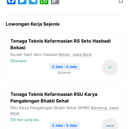
F
T
T
W
C
a
w
e
h
o
c
i
l
a
p
Lowongan Kerja Sejenis
e
t
e
t
y
b
t
g
s
L
Tenaga Teknis Kefarmasian RS Seto Hasbadi
o
e
r
A
i
Bekasi
o
r
a
p
n
Rumah Sakit Seto Hasbadi
Bekasi
,
Jawa Barat
k
m
p
k
Kemarin
2 Juta - 5 Juta
Bulanan
Tenaga Teknis Kefarmasian RSU Karya
Pangalengan Bhakti Sehat
RSU Karya Pangalengan Bhakti Sehat (KPBS)
Bandung
,
Jawa
Barat
4 Hari yang lalu
2 Juta - 5 Juta