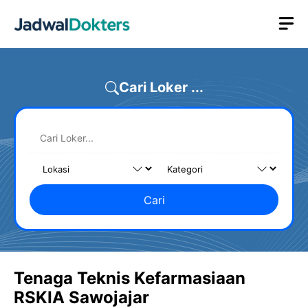
Skip
M
to
content
Cari Loker ...
Cari
Tenaga Teknis Kefarmasiaan
RSKIA Sawojajar