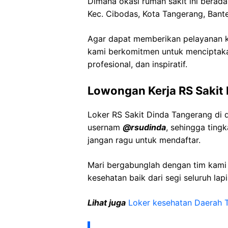
Dimana okasi rumah sakit ini berada
Kec
.
Cibodas
, Kota Tangerang, Bant
Agar dapat memberikan pelayanan ke
kami berkomitmen untuk menciptaka
profesional, dan inspiratif.
Lowongan Kerja RS Sakit
Loker RS Sakit Dinda Tangerang di 
usernam
@
rsudinda
, sehingga ting
jangan ragu untuk mendaftar.
Mari bergabunglah dengan tim kam
kesehatan baik dari segi seluruh lap
Lihat juga
Loker kesehatan Daerah