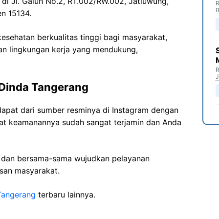
 di
Jl.
Galuh
No.2, RT.002/RW.002,
Jatiuwung
,
R
B
en 15134.
sehatan berkualitas tinggi bagi masyarakat,
n lingkungan kerja yang mendukung,
R
J
 Dinda Tangerang
dapat dari sumber resminya di Instagram dengan
kat keamanannya sudah sangat terjamin dan Anda
i dan bersama-sama wujudkan pelayanan
isan masyarakat.
Tangerang
terbaru lainnya.