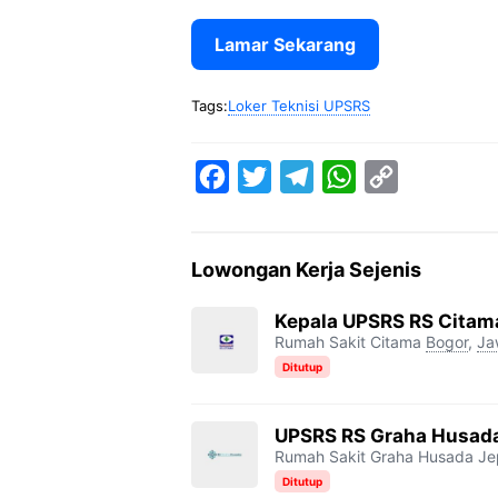
Lamar Sekarang
Tags:
Loker Teknisi UPSRS
F
T
T
W
C
a
w
e
h
o
c
i
l
a
p
Lowongan Kerja Sejenis
e
t
e
t
y
b
t
g
s
L
Kepala UPSRS RS Citam
Rumah Sakit Citama
Bogor
,
Ja
o
e
r
A
i
Ditutup
o
r
a
p
n
k
m
p
k
UPSRS RS Graha Husada
Rumah Sakit Graha Husada Je
Ditutup