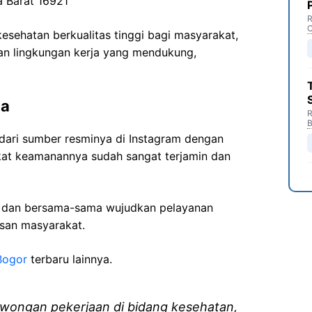
 Barat 16921
R
C
sehatan berkualitas tinggi bagi masyarakat,
n lingkungan kerja yang mendukung,
ma
R
B
dari sumber resminya di Instagram dengan
gkat keamanannya sudah sangat terjamin dan
i dan bersama-sama wujudkan pelayanan
isan masyarakat.
Bogor
terbaru lainnya.
wongan pekerjaan di bidang kesehatan,