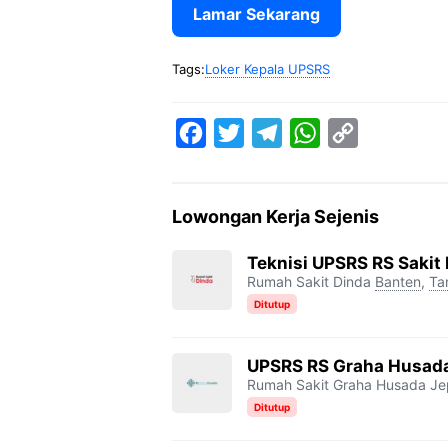
Lamar Sekarang
Tags:
Loker Kepala UPSRS
F
T
T
W
C
a
w
e
h
o
c
i
l
a
p
Lowongan Kerja Sejenis
e
t
e
t
y
b
t
g
s
L
Teknisi UPSRS RS Sakit
Rumah Sakit Dinda
Banten
,
Ta
o
e
r
A
i
Ditutup
o
r
a
p
n
k
m
p
k
UPSRS RS Graha Husada
Rumah Sakit Graha Husada Je
Ditutup