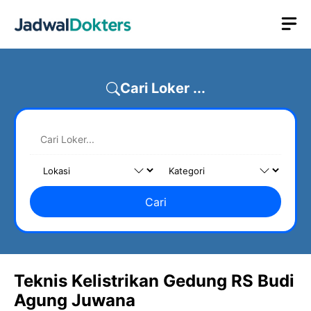
Skip
M
to
content
Cari Loker ...
Cari
Teknis Kelistrikan Gedung RS Budi
Agung Juwana