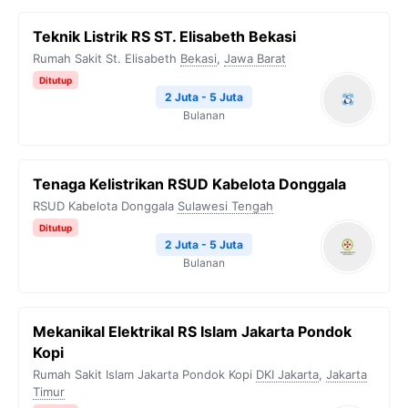
b
t
g
s
L
Teknik Listrik RS ST. Elisabeth Bekasi
o
e
r
A
i
Rumah Sakit St. Elisabeth
Bekasi
,
Jawa Barat
o
r
a
p
n
Ditutup
k
m
p
k
2 Juta - 5 Juta
Bulanan
Tenaga Kelistrikan RSUD Kabelota Donggala
RSUD Kabelota Donggala
Sulawesi Tengah
Ditutup
2 Juta - 5 Juta
Bulanan
Mekanikal Elektrikal RS Islam Jakarta Pondok
Kopi
Rumah Sakit Islam Jakarta Pondok Kopi
DKI Jakarta
,
Jakarta
Timur