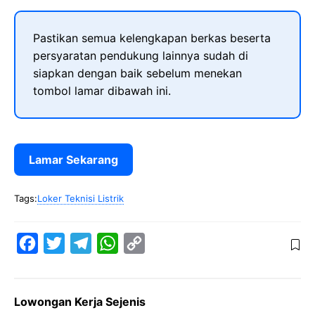
Pastikan semua kelengkapan berkas beserta
persyaratan pendukung lainnya sudah di
siapkan dengan baik sebelum menekan
tombol lamar dibawah ini.
Lamar Sekarang
Tags:
Loker Teknisi Listrik
F
T
T
W
C
a
w
e
h
o
c
i
l
a
p
Lowongan Kerja Sejenis
e
t
e
t
y