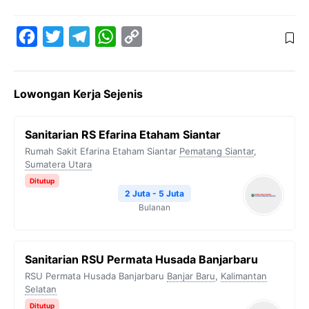
F
T
T
W
C
a
w
e
h
o
c
i
l
a
p
Lowongan Kerja Sejenis
e
t
e
t
y
b
t
g
s
L
Sanitarian RS Efarina Etaham Siantar
o
e
r
A
i
Rumah Sakit Efarina Etaham Siantar
Pematang Siantar
,
o
r
a
p
n
Sumatera Utara
k
m
p
k
Ditutup
2 Juta - 5 Juta
Bulanan
Sanitarian RSU Permata Husada Banjarbaru
RSU Permata Husada Banjarbaru
Banjar Baru
,
Kalimantan
Selatan
Ditutup