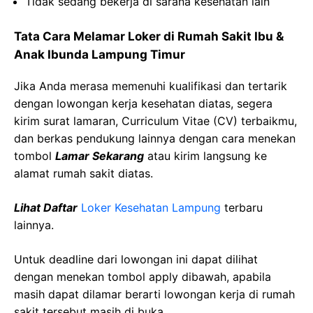
Tidak
sedang
bekerja
di
sarana
kesehatan
lain
Tata Cara Melamar Loker di
Rumah Sakit Ibu &
Anak
Ibunda
Lampung Timur
Jika Anda merasa memenuhi kualifikasi dan tertarik
dengan lowongan kerja kesehatan diatas, segera
kirim surat lamaran, Curriculum Vitae (CV) terbaikmu,
dan berkas pendukung lainnya dengan cara menekan
tombol
Lamar Sekarang
atau kirim langsung ke
alamat rumah sakit diatas.
Lihat Daftar
Loker Kesehatan
Lampung
terbaru
lainnya.
Untuk deadline dari lowongan ini dapat dilihat
dengan menekan tombol apply dibawah, apabila
masih dapat dilamar berarti lowongan kerja di rumah
sakit tersebut masih di buka.