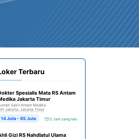
Loker Terbaru
Dokter Spesialis Mata RS Antam
Medika Jakarta Timur
umah Sakit Antam Medika
KI Jakarta
,
Jakarta Timur
14 Juta - 65 Juta
12 Jam yang lalu
Ahli Gizi RS Nahdlatul Ulama