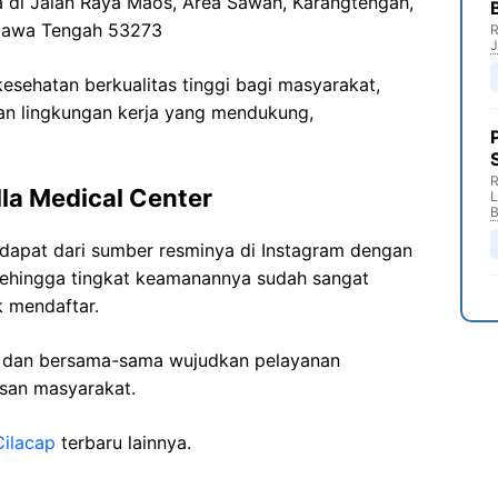
da di Jalan Raya Maos, Area Sawah, Karangtengah,
 Jawa Tengah 53273
R
J
sehatan berkualitas tinggi bagi masyarakat,
n lingkungan kerja yang mendukung,
R
lla Medical Center
B
i dapat dari sumber resminya di Instagram dengan
sehingga tingkat keamanannya sudah sangat
k mendaftar.
i dan bersama-sama wujudkan pelayanan
isan masyarakat.
Cilacap
terbaru lainnya.