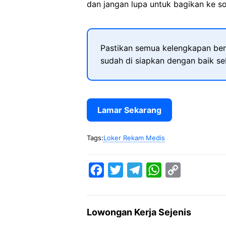
dan jangan lupa untuk bagikan ke so
Pastikan semua kelengkapan ber
sudah di siapkan dengan baik s
Lamar Sekarang
Tags:
Loker Rekam Medis
F
T
T
W
C
a
w
e
h
o
c
i
l
a
p
Lowongan Kerja Sejenis
e
t
e
t
y