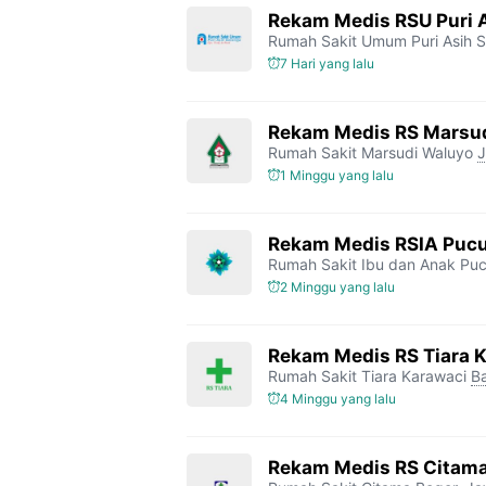
b
t
g
s
L
Rekam Medis RSU Puri A
Rumah Sakit Umum Puri Asih S
o
e
r
A
i
7 Hari yang lalu
o
r
a
p
n
k
m
p
k
Rekam Medis RS Marsud
Rumah Sakit Marsudi Waluyo
J
1 Minggu yang lalu
Rekam Medis RSIA Pucu
Rumah Sakit Ibu dan Anak Puc
2 Minggu yang lalu
Rekam Medis RS Tiara 
Rumah Sakit Tiara Karawaci
B
4 Minggu yang lalu
Rekam Medis RS Citam