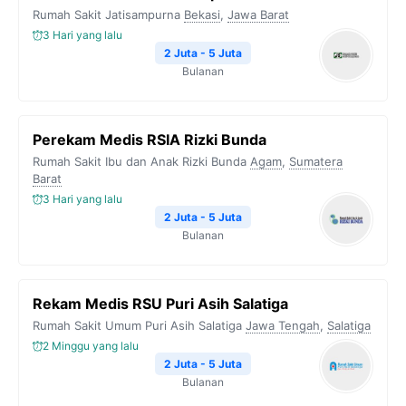
o
e
r
A
i
Rumah Sakit Jatisampurna
Bekasi
,
Jawa Barat
o
r
a
p
n
3 Hari yang lalu
k
m
p
k
2 Juta - 5 Juta
Bulanan
Perekam Medis RSIA Rizki Bunda
Rumah Sakit Ibu dan Anak Rizki Bunda
Agam
,
Sumatera
Barat
3 Hari yang lalu
2 Juta - 5 Juta
Bulanan
Rekam Medis RSU Puri Asih Salatiga
Rumah Sakit Umum Puri Asih Salatiga
Jawa Tengah
,
Salatiga
2 Minggu yang lalu
2 Juta - 5 Juta
Bulanan