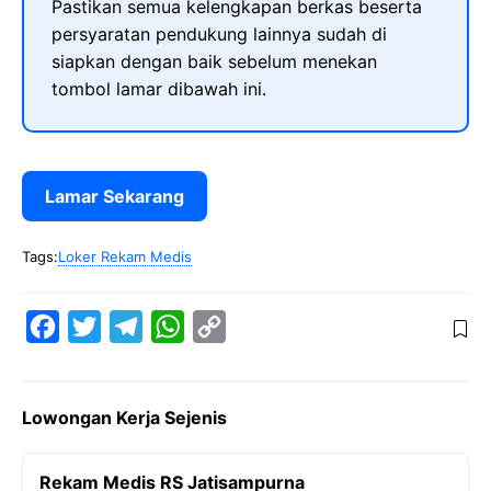
Pastikan semua kelengkapan berkas beserta
persyaratan pendukung lainnya sudah di
siapkan dengan baik sebelum menekan
tombol lamar dibawah ini.
Lamar Sekarang
Tags:
Loker Rekam Medis
F
T
T
W
C
a
w
e
h
o
c
i
l
a
p
Lowongan Kerja Sejenis
e
t
e
t
y
b
t
g
s
L
Rekam Medis RS Jatisampurna