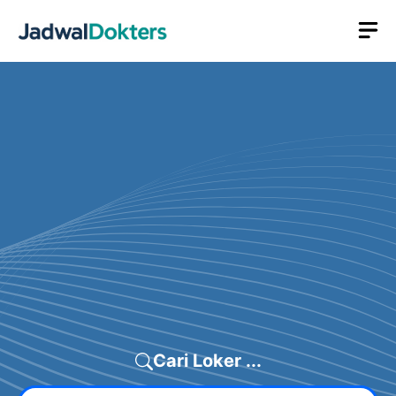
Skip
M
to
content
Cari Loker ...