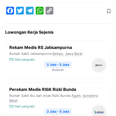
F
T
T
W
C
a
w
e
h
o
c
i
l
a
p
Lowongan Kerja Sejenis
e
t
e
t
y
b
t
g
s
L
Rekam Medis RS Jatisampurna
o
e
r
A
i
Rumah Sakit Jatisampurna
Bekasi
,
Jawa Barat
o
r
a
p
n
2 Hari yang lalu
k
m
p
k
2 Juta - 5 Juta
Bulanan
Perekam Medis RSIA Rizki Bunda
Rumah Sakit Ibu dan Anak Rizki Bunda
Agam
,
Sumatera
Barat
2 Hari yang lalu
2 Juta - 5 Juta