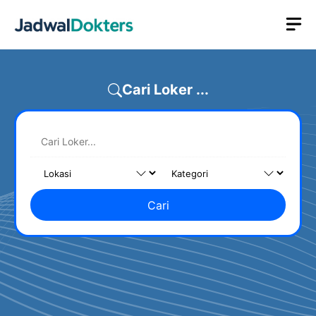
Skip
M
to
content
Cari Loker ...
Cari