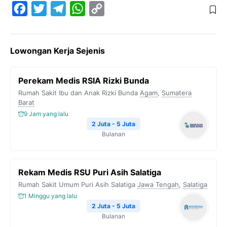
F
T
T
W
C
a
w
e
h
o
c
i
l
a
p
Lowongan Kerja Sejenis
e
t
e
t
y
b
t
g
s
L
Perekam Medis RSIA Rizki Bunda
o
e
r
A
i
Rumah Sakit Ibu dan Anak Rizki Bunda
Agam
,
Sumatera
o
r
a
p
n
Barat
9 Jam yang lalu
k
m
p
k
2 Juta - 5 Juta
Bulanan
Rekam Medis RSU Puri Asih Salatiga
Rumah Sakit Umum Puri Asih Salatiga
Jawa Tengah
,
Salatiga
1 Minggu yang lalu
2 Juta - 5 Juta
Bulanan