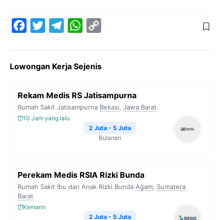
F
T
T
W
C
a
w
e
h
o
c
i
l
a
p
Lowongan Kerja Sejenis
e
t
e
t
y
b
t
g
s
L
Rekam Medis RS Jatisampurna
o
e
r
A
i
Rumah Sakit Jatisampurna
Bekasi
,
Jawa Barat
o
r
a
p
n
10 Jam yang lalu
k
m
p
k
2 Juta - 5 Juta
Bulanan
Perekam Medis RSIA Rizki Bunda
Rumah Sakit Ibu dan Anak Rizki Bunda
Agam
,
Sumatera
Barat
Kemarin
2 Juta - 5 Juta