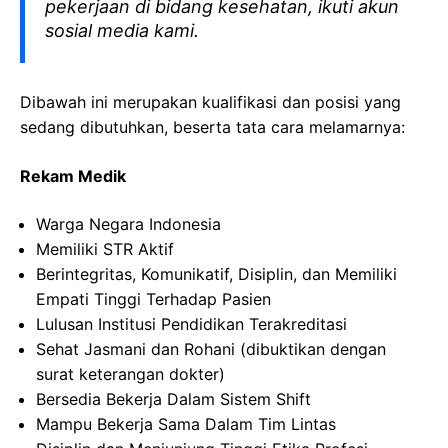
pekerjaan di bidang kesehatan, ikuti akun
sosial media kami.
Dibawah ini merupakan kualifikasi dan posisi yang
sedang dibutuhkan, beserta tata cara melamarnya:
Rekam
Medik
Warga
Negara Indonesia
Memiliki
STR
Aktif
Berintegritas
,
Komunikatif
,
Disiplin
, dan
Memiliki
Empati
Tinggi
Terhadap
Pasien
Lulusan
Institusi
Pendidikan
Terakreditasi
Sehat
Jasmani
dan
Rohani
(
dibuktikan
dengan
surat
keterangan
dokter
)
Bersedia
Bekerja
Dalam
Sistem
Shift
Mampu
Bekerja
Sama
Dalam
Tim Lintas