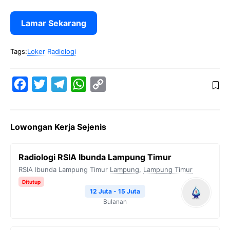
Lamar Sekarang
Tags:
Loker Radiologi
F
T
T
W
C
a
w
e
h
o
c
i
l
a
p
Lowongan Kerja Sejenis
e
t
e
t
y
b
t
g
s
L
Radiologi RSIA Ibunda Lampung Timur
o
e
r
A
i
RSIA Ibunda Lampung Timur
Lampung
,
Lampung Timur
o
r
a
p
n
Ditutup
k
m
p
k
12 Juta - 15 Juta
Bulanan