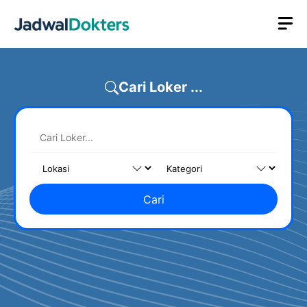
Skip
M
to
content
Cari Loker ...
Cari