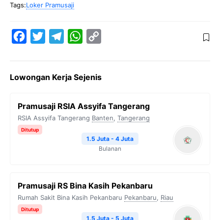
Tags:
Loker Pramusaji
F
T
T
W
C
a
w
e
h
o
c
i
l
a
p
Lowongan Kerja Sejenis
e
t
e
t
y
b
t
g
s
L
Pramusaji RSIA Assyifa Tangerang
o
e
r
A
i
RSIA Assyifa Tangerang
Banten
,
Tangerang
o
r
a
p
n
Ditutup
k
m
p
k
1.5 Juta - 4 Juta
Bulanan
Pramusaji RS Bina Kasih Pekanbaru
Rumah Sakit Bina Kasih Pekanbaru
Pekanbaru
,
Riau
Ditutup
1.5 Juta - 5 Juta